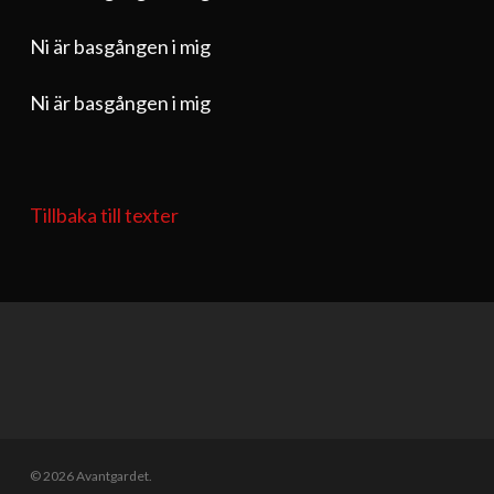
Ni är basgången i mig
Ni är basgången i mig
Tillbaka till texter
© 2026 Avantgardet.