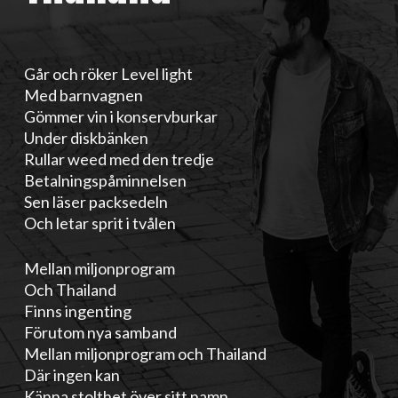
Går och röker Level light
Med barnvagnen
Gömmer vin i konservburkar
Under diskbänken
Rullar weed med den tredje
Betalningspåminnelsen
Sen läser packsedeln
Och letar sprit i tvålen
Mellan miljonprogram
Och Thailand
Finns ingenting
Förutom nya samband
Mellan miljonprogram och Thailand
Där ingen kan
Känna stolthet över sitt namn