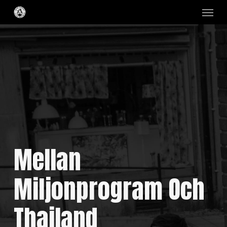
Skip
Menu
to
main
content
Mellan
Miljonprogram Och
Thailand