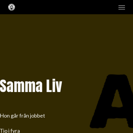
Skip
Menu
to
main
content
Samma Liv
Hon går från jobbet
Tio i fyra