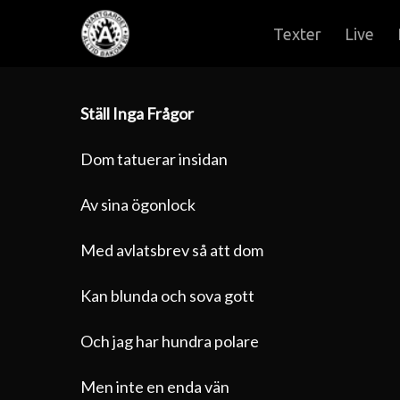
Skip
to
Texter
Live
main
content
Ställ Inga Frågor
Dom tatuerar insidan
Av sina ögonlock
Med avlatsbrev så att dom
Kan blunda och sova gott
Och jag har hundra polare
Men inte en enda vän