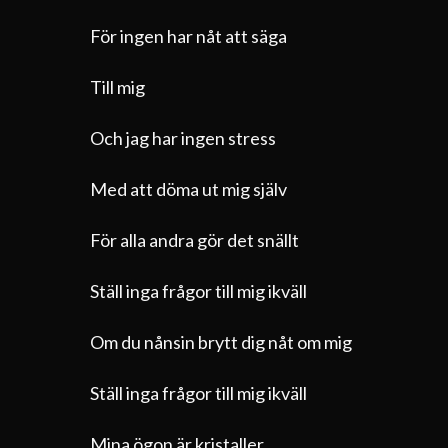
För ingen har nåt att säga
Till mig
Och jag har ingen stress
Med att döma ut mig själv
För alla andra gör det snällt
Ställ inga frågor till mig ikväll
Om du nånsin brytt dig nåt om mig
Ställ inga frågor till mig ikväll
Mina ögon är kristaller