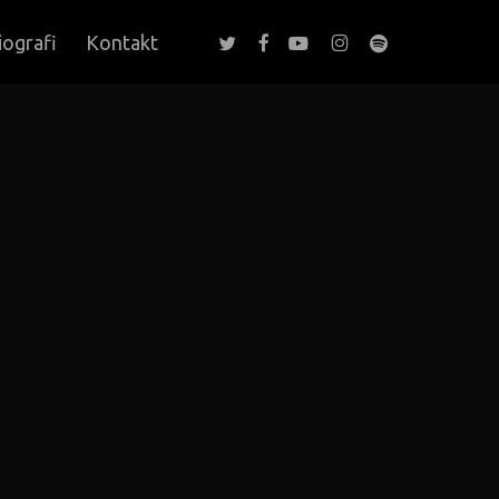
twitter
facebook
youtube
instagram
spotify
iografi
Kontakt