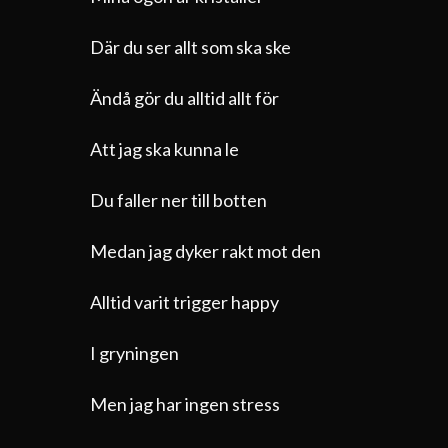
Där du ser allt som ska ske
Ändå gör du alltid allt för
Att jag ska kunna le
Du faller ner till botten
Medan jag dyker rakt mot den
Alltid varit trigger happy
I gryningen
Men jag har ingen stress